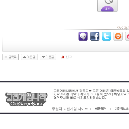
신고
무설치 고전게임 사이트