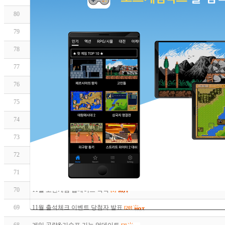
80
2012년 7월 여름휴가준비 출석체크 이벤트 종료 및 당첨자 발표!
[10]
79
고전게임나라 상점 오픈 했습니다
[30]
78
2012년 4월 퍼가기 이벤트 종료 및 당첨자 발표
[6]
77
고전게임나라가 리뉴얼 되었습니다
[6]
76
2012년 2월 고전게임 업데이트 목록
75
2012년 2월 출석체크 이벤트 당첨자 발표
[6]
74
2012년 1월 고전게임 업데이트 목록
[1]
73
2012년 1월 퍼가기 이벤트 당첨자 발표
[3]
72
2011년 12월 고전게임 업데이트 목록
[3]
71
11월 플래시게임 업데이트 목록
[1]
70
11월 고전게임 업데이트 목록
[1]
69
11월 출석체크 이벤트 당첨자 발표
[20]