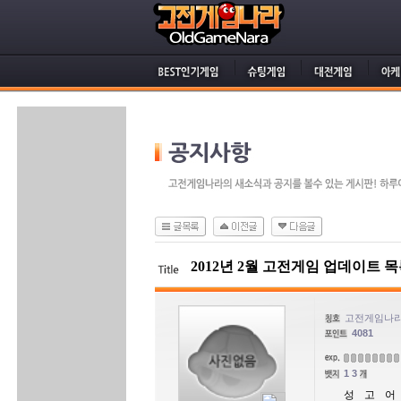
2012년 2월 고전게임 업데이트 
고전게임나라
4081
13