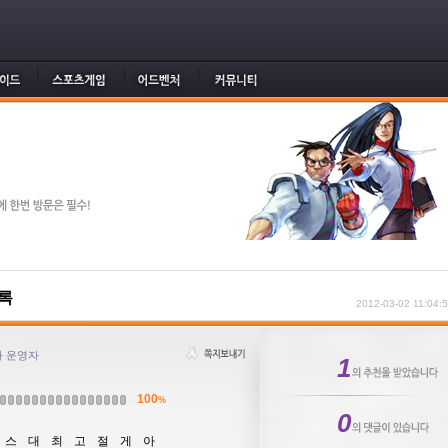
목록
2012-03-02 11:04:
 운영자
1
100
%
0