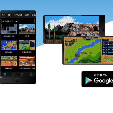
습니다.
되겠습니다