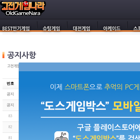
번호
제 목
공지
고전게임나라 상점 오픈 했습니다
[30]
공지
고전게임나라가 리뉴얼 되었습니다
[6]
83
획득 포인트는 두배! 상품은 반값! 이벤트 기간이 연장되었습니…
[25]
82
2012년 10월 퍼가기 이벤트 당첨자 발표
[4]
81
획득 포인트는 두배! 상품은 반값! 이벤트에 참여해 보세요~ (20…
[8]