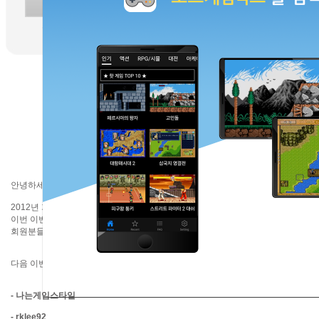
고전게임나라
[admin]
안녕하세요 고전게임나라입니다.
2012년 가을 퍼가기 이벤트에 참여 해주신 모든 회원 여러분들께 감사합니다.
이번 이벤트는 랜덤 당첨자인만큼 퍼가기 이벤트에 참여해주신
회원분들 중 무작위로 5분을 선정하게 되었습니다.
다음 이벤트에도 많은 관심과 참여 부탁드리며 당첨자는 아래와 같습니다.
- 나는게임스타일
- rklee92