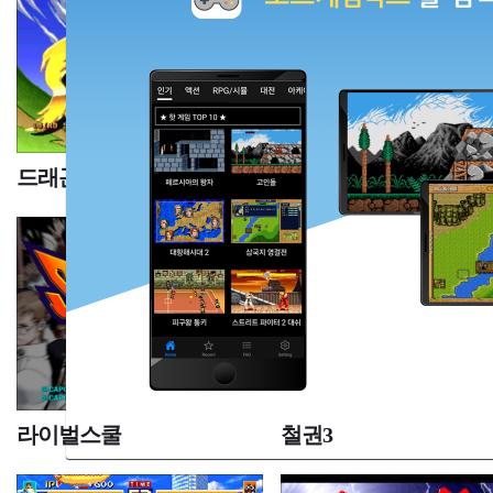
드래곤볼 Z 2 슈퍼배틀
철권2
라이벌스쿨
철권3