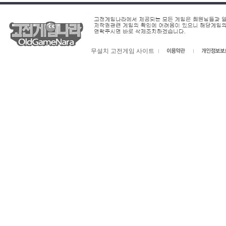
무설치 고전게임 사이트