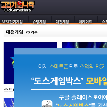
대전게임
VS 격투
-
스트리트 파이터 2 대쉬
테크 로맨서