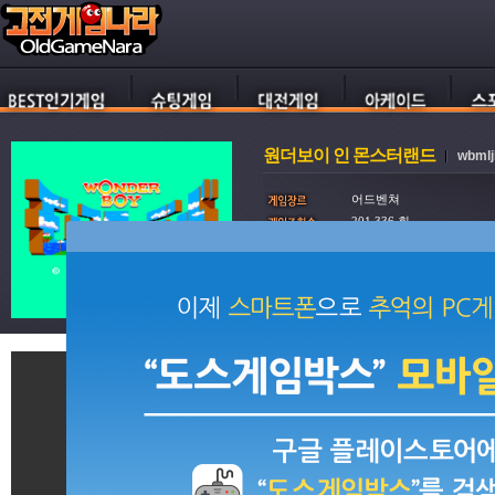
원더보이 인 몬스터랜드
wbmlj
어드벤쳐
201,336 회
902,140 회