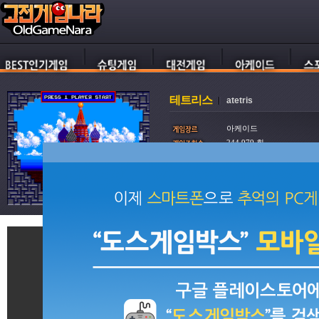
테트리스
atetris
아케이드
244,979 회
802,898 회