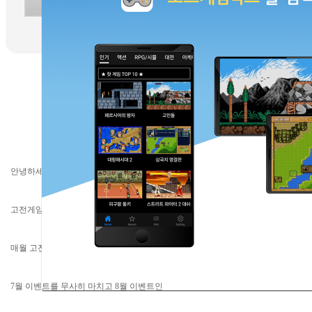
고전게임나라
[admin]
안녕하세요
고전게임나라 입니다.
매월 고전게임나라에서는 이벤트를 진행중이며
7월 이벤트를 무사히 마치고 8월 이벤트인