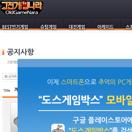
게임나라와 팔로우(친구맺기) 이벤트 시작
고전게임나라 운영자
4081
100
13