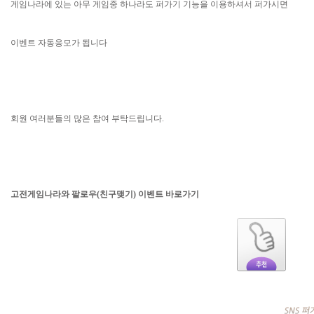
게임나라에 있는 아무 게임중 하나라도 퍼가기 기능을 이용하셔서 퍼가시면
이벤트 자동응모가 됩니다
회원 여러분들의 많은 참여 부탁드립니다.
고전게임나라와 팔로우(친구맺기) 이벤트 바로가기