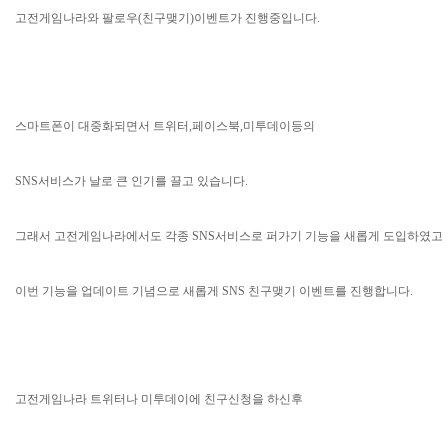
고전게임나라와 팔로우(친구맺기)이벤트가 진행중입니다.
스마트폰이 대중화되면서 트위터,페이스북,미투데이등의
SNS서비스가 날로 큰 인기를 끌고 있습니다.
그래서 고전게임나라에서도 각종 SNS서비스로 퍼가기 기능을 새롭게 도입하였고
이번 기능을 업데이트 기념으로 새롭게 SNS 친구맺기 이벤트를 진행합니다.
고전게임나라 트위터나 미투데이에 친구신청을 하신후