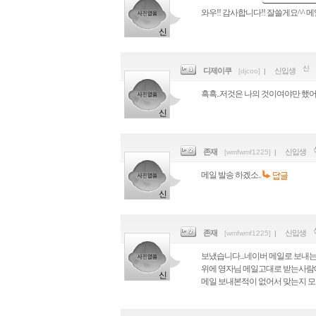
와우!! 감사합니다!! 잘쓸게요^^
디제이쿠
신입생
[djcoo]
|
흑흑..저것은 나의 것이여야만 했어
존재
신입생
[wmfwmf1225]
|
메일 발송 하겠소..
존재
신입생
[wmfwmf1225]
|
보냈습니다...네이버 메일로 보내는
위에 영자님 메일고대로 받는사람
메일 보내본적이 없어서 맞는지 모