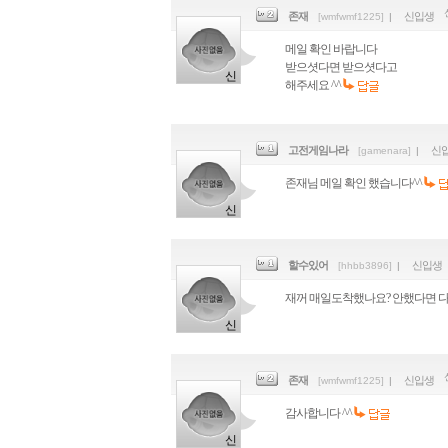
존재
신입생
[wmfwmf1225]
|
메일 확인 바랍니다
받으셧다면 받으셧다고
해주세요 ^^
고전게임나라
신
[gamenara]
|
존재님 메일 확인 했습니다^^
할수있어
신입생
[hhbb3896]
|
재꺼 매일도착했나요? 안했다면 
존재
신입생
[wmfwmf1225]
|
감사합니다 ^^