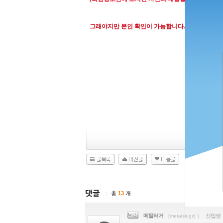
그래야지만 본인 확인이 가능합니다.
신고
총
13
개
|
메탈러거
신입생
[metalslugx]
|