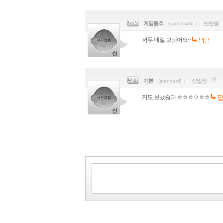
게임원츄
신입생
[catw1548]
|
저두 매일 보냇어요~
기본
신입생
[standard]
|
저도 보냈습다 ㅎㅎㅎㅇㅎㅎ