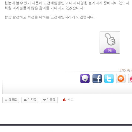
한눈에 볼수 있기 때문에 고전게임뿐만 아니라 다양한 볼거리가 준비되어 있으니
회원 여러분들의 많은 참여를 기다리고 있겠습니다.
항상 발전하고 최선을 다하는 고전게임나라가 되겠습니다.
신고