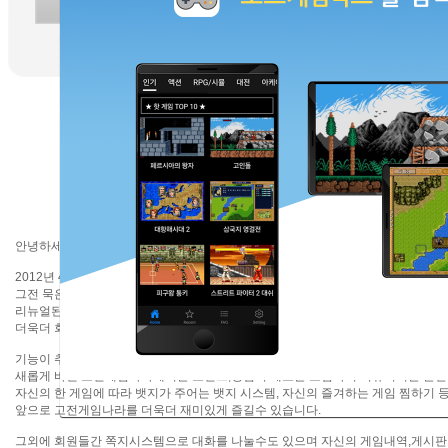
고전게임나라
[admin]
안녕하세요. 고전게임나라입니다.
2012년 4월. 드디어 고전게임나라가 새옷을 입고 회원 여러분들을 찾아 뵙게 되었
그전 묵은때를 벗겨내고 새로운 옷을 입은 산뜻한 기분입니다.
리뉴얼된 고전게임나라는 산뜻하게 변한 디자인 뿐만 아니라
더욱더 회원 기능과 커뮤니티 기능을 보강하여 회원 여러분들이 재밌게 즐길만한 
기능이 추가된 회원기능은 기존 게시판의 글쓰는 용도로만 사용되었지만
새롭게 바뀐 고전게임나라에서는 포인트,경험치 제도를 도입하여 커뮤니티를 즐
자신의 한 게임에 따라 뱃지가 주어는 뱃지 시스템, 자신의 즐겨하는 게임 찜하기 등
앞으로 고전게임나라를 더욱더 재미있게 즐길수 있습니다.
그외에 회원들간 쪽지시스템으로 대화를 나눌수도 있으며 자신의 게임내역,게시판