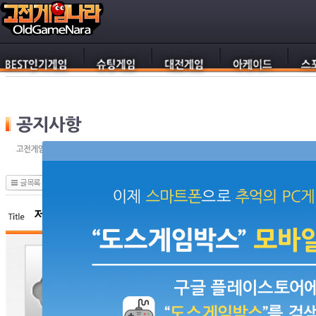
저작권 요청게임 몇가지가 종료 되었습니다.
고전게임나라 운영자
4081
100
13