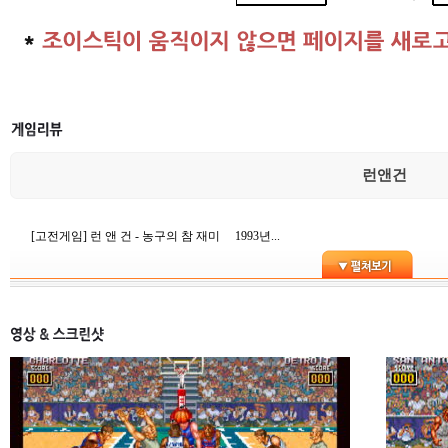
런앤건
[고전게임] 런 앤 건 - 농구의 참 재미 1993년...