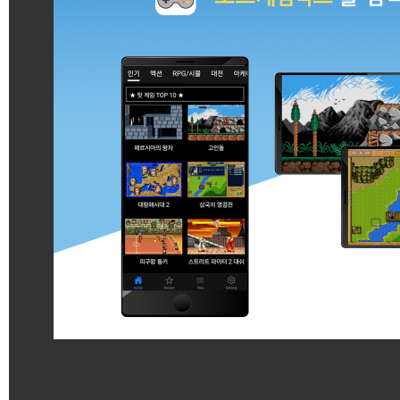
게임 시작