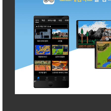
게임 시작