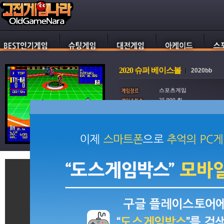
2020 슈퍼 베이스볼
2020bb
스포츠게임
25,900 회
70,652 회