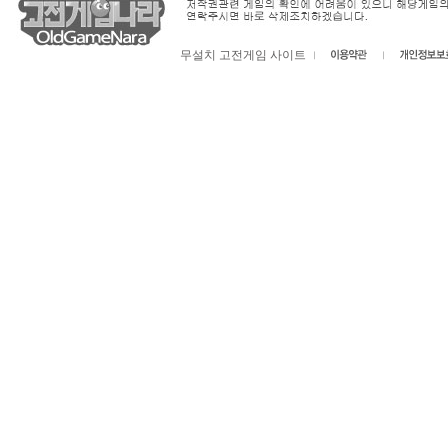
무설치 고전게임 사이트