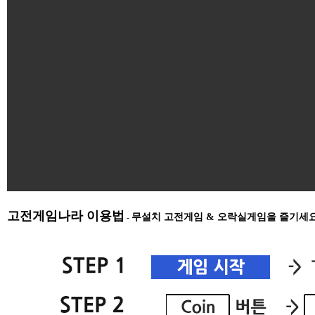
고전게임나라 이용법
무설치 고전게임 & 오락실게임을 즐기세
-