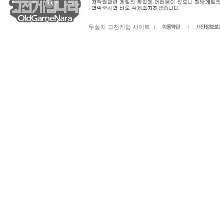
무설치 고전게임 사이트