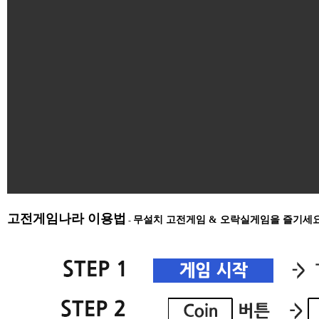
고전게임나라 이용법
무설치 고전게임 & 오락실게임을 즐기세
-