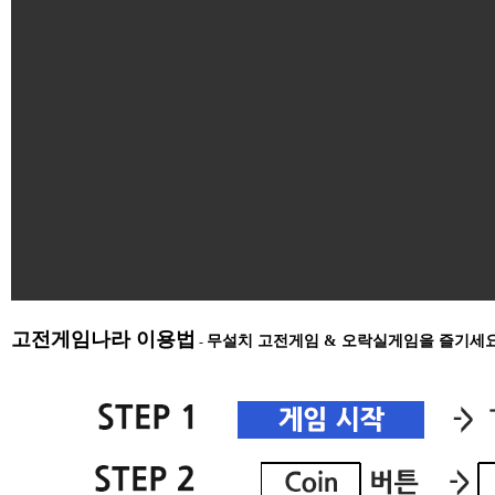
고전게임나라 이용법
무설치 고전게임 & 오락실게임을 즐기세
-