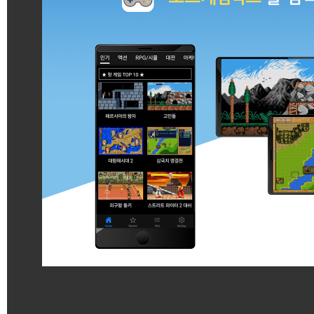
게임 시작