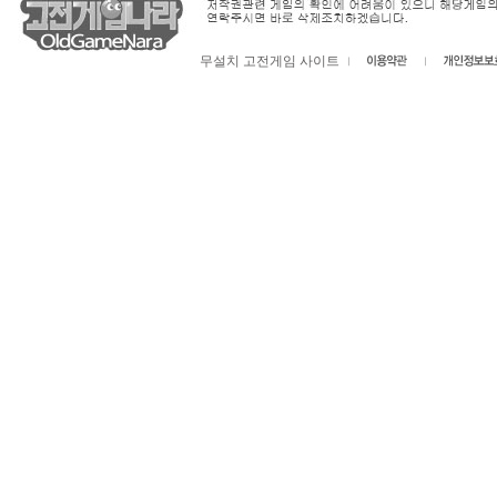
무설치 고전게임 사이트