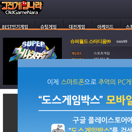
슈퍼월드 스타디움99
sws99
스포츠게임
105,651 회
110,912 회