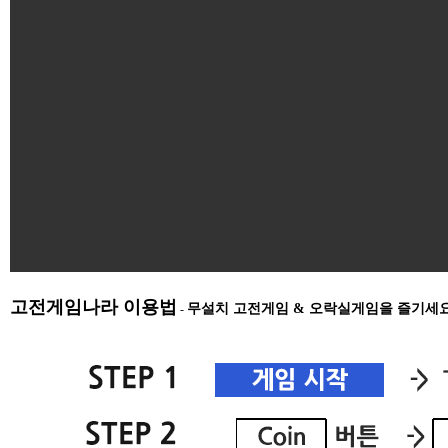
고전게임나라 이용법
무설치 고전게임 & 오락실게임을 즐기세
-