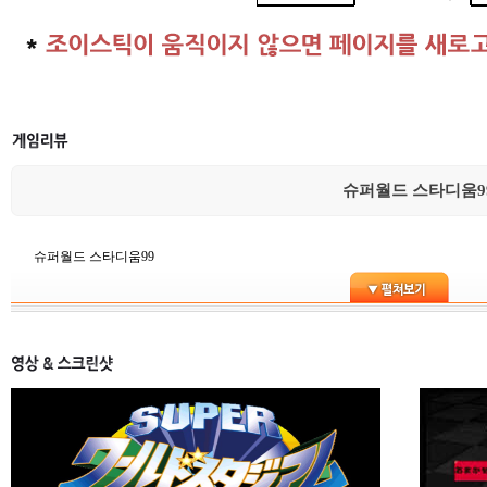
슈퍼월드 스타디움9
슈퍼월드 스타디움99