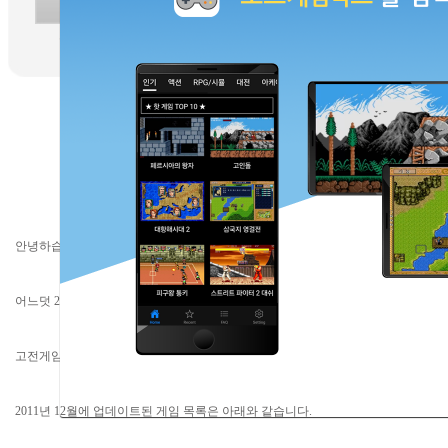
고전게임나라
[admin]
안녕하습니까 고전게임나라입니다.
어느덧 2012년의 새해가 밝아왔습니다.
고전게임나라 회원분들 새해 복 많이 받으시기 바랍니다.
2011년 12월에 업데이트된 게임 목록은 아래와 같습니다.