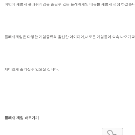
이번에 새롭게 플래쉬게임을 즐길수 있는 플래쉬게임 메뉴를 새롭게 생성 하였습니
플래쉬게임은 다양한 게임종류와 참신한 아이디어,새로운 게임들이 속속 나오기 
재미있게 즐기실수 있으실 겁니다.
플래쉬 게임 바로가기