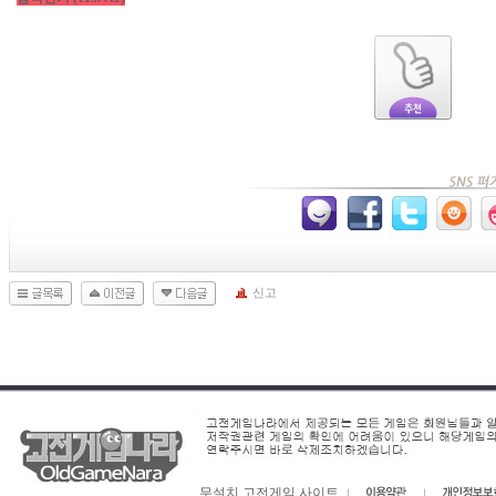
신고
무설치 고전게임 사이트