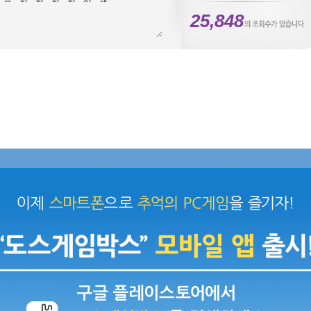
25,848
니다