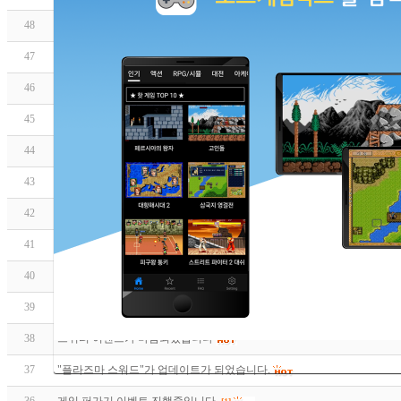
48
어스 디펜스 포스
47
아케이드 게임 3개 업데이트 되었습니다.
[2]
46
"텀블 팝"이 업데이트 되었습니다.
45
"지식왕을 뽑아라" 당첨자 발표
44
"봉크의 모험"이 업데이트 되었습니다.
43
게임나라와 팔로우(친구맺기) 이벤트 시작
42
2010년 더욱 노력하는 고전게임나라가 되겠습니다!
41
7월 게임 업데이트 목록
40
게임 퍼가기 이벤트 당첨자 발표
[13]
39
8월 "트위터 이벤트" 당첨자 발표
[6]
38
트위터 이벤트가 마감되었습니다
37
"플라즈마 스워드"가 업데이트가 되었습니다.