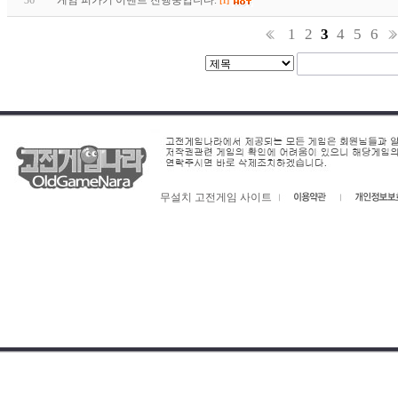
36
게임 퍼가기 이벤트 진행중입니다.
[1]
1
2
3
4
5
6
무설치 고전게임 사이트